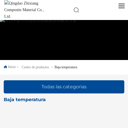
Language
中文
English
Español
Русско
Inicio
Centro de productos
Baja temperatura
Todas las categorias
Baja temperatura