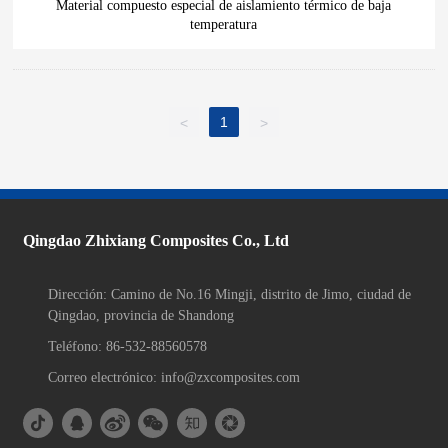
Material compuesto especial de aislamiento térmico de baja
temperatura
1
<
>
Qingdao Zhixiang Composites Co., Ltd
Dirección: Camino de No.16 Mingji, distrito de Jimo, ciudad de
Qingdao, provincia de Shandong
Teléfono: 86-532-88560578
Correo electrónico: info@zxcomposites.com